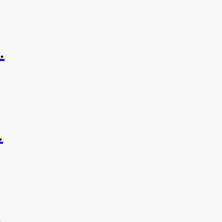
.
.
.